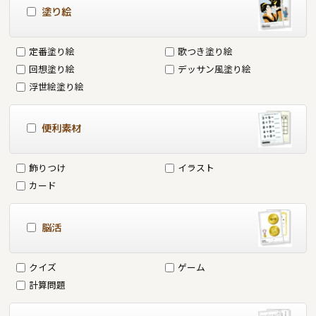
塗り絵
定番塗り絵
歌つき塗り絵
回想塗り絵
デッサン風塗り絵
浮世絵塗り絵
便利素材
飾りつけ
イラスト
カード
脳活
クイズ
ゲーム
計算問題