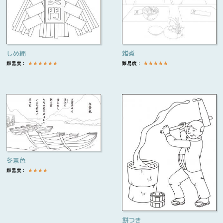
しめ縄
雑煮
難易度：
★
★
★
★
★
★
難易度：
★
★
★
★
★
冬景色
難易度：
★
★
★
★
餅つき