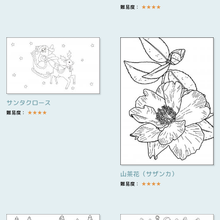
難易度：
★
★
★
★
サンタクロース
難易度：
★
★
★
★
山茶花（サザンカ）
難易度：
★
★
★
★