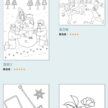
雪合戦
難易度：
★
★
★
★
雪遊び
難易度：
★
★
★
★
★