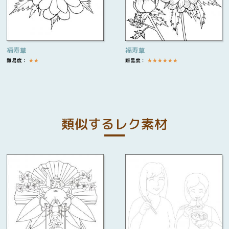
福寿草
福寿草
難易度：
★
★
難易度：
★
★
★
★
★
★
類似するレク素材