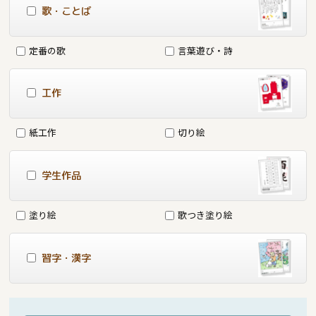
歌・ことば
定番の歌
言葉遊び・詩
工作
紙工作
切り絵
学生作品
塗り絵
歌つき塗り絵
習字・漢字