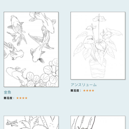
アンスリューム
難易度：
★
★
★
★
金魚
難易度：
★
★
★
★