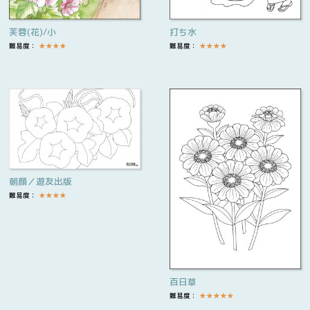
芙蓉(花)/小
打ち水
難易度：
★
★
★
★
難易度：
★
★
★
★
朝顔／遊友出版
難易度：
★
★
★
★
百日草
難易度：
★
★
★
★
★