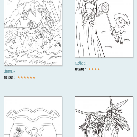
虫取り
難易度：
★
★
★
★
海開き
難易度：
★
★
★
★
★
★