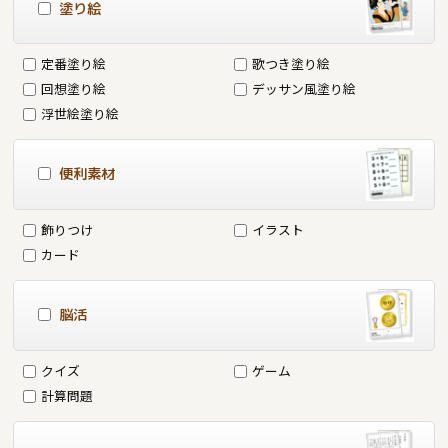
塗り絵
定番塗り絵
歌つき塗り絵
回想塗り絵
デッサン風塗り絵
浮世絵塗り絵
便利素材
飾りつけ
イラスト
カード
脳活
クイズ
ゲーム
計算問題