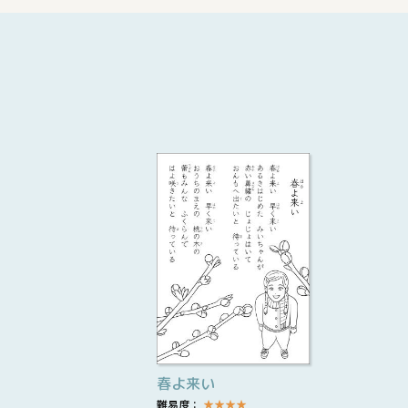
春よ来い
難易度：
★
★
★
★