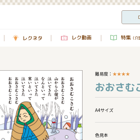
レク動画
特集
レクネタ
（介護
難易度：
★
★
★
★
おおさむこ
A4サイズ
色見本