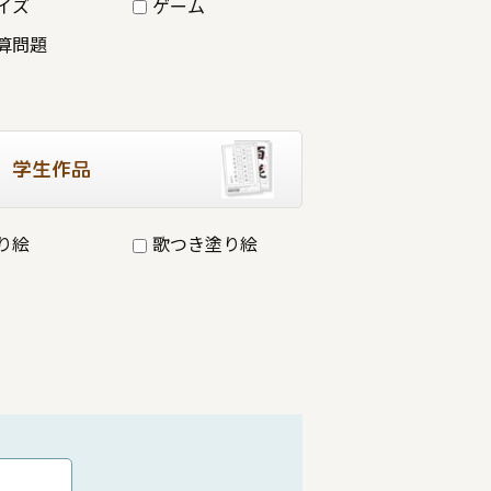
イズ
ゲーム
算問題
学生作品
り絵
歌つき塗り絵