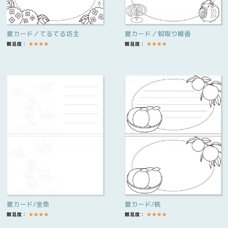
夏カード／てるてる坊主
夏カード／蚊取り線香
難易度：
★
★
★
★
難易度：
★
★
★
★
夏カード/金魚
夏カード/桃
難易度：
★
★
★
★
難易度：
★
★
★
★