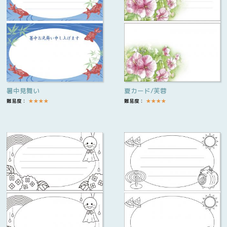
暑中見舞い
夏カード/芙蓉
難易度：
★
★
★
★
難易度：
★
★
★
★