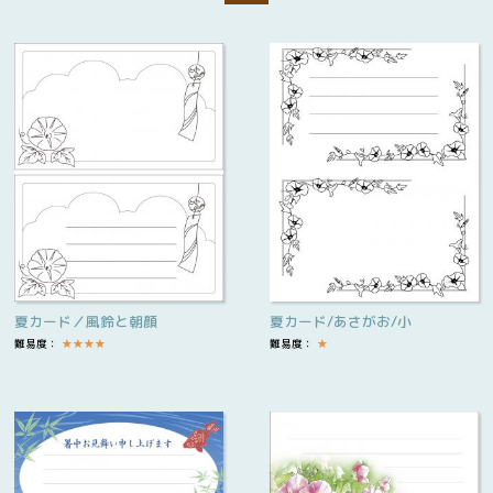
夏カード／風鈴と朝顔
夏カード/あさがお/小
難易度：
★
★
★
★
難易度：
★