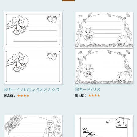
秋カード/リス
秋カード／いちょうとどんぐり
難易度：
★
★
★
★
難易度：
★
★
★
★