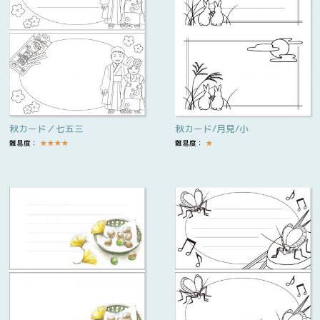
秋カード／七五三
秋カード/月見/小
難易度：
★
★
★
★
難易度：
★