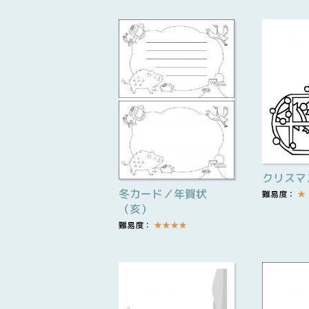
クリスマ
冬カード／年賀状
難易度：
★
（亥）
難易度：
★
★
★
★