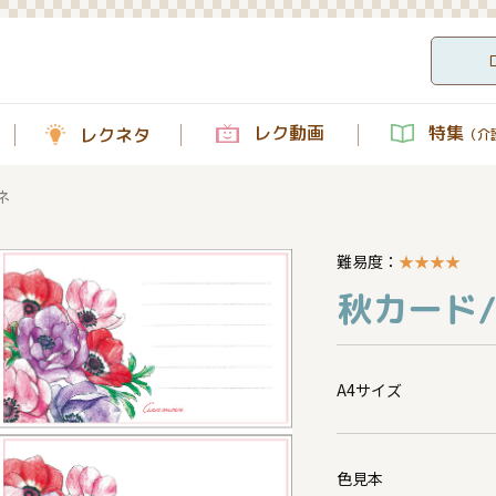
レク動画
特集
レクネタ
（介護
ネ
難易度：
★
★
★
★
秋カード/
A4サイズ
色見本