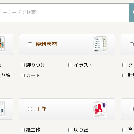
便利素材
絵
飾りつけ
イラスト
ク
塗り絵
カード
計
工作
詩
紙工作
切り絵
塗