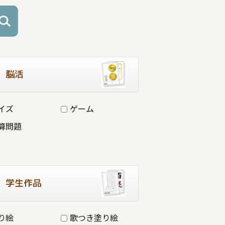
脳活
イズ
ゲーム
算問題
学生作品
り絵
歌つき塗り絵