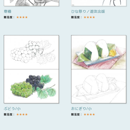
寒椿
ひな祭り／遊友出版
難易度：
★
★
★
★
難易度：
★
★
★
★
ぶどう/小
おにぎり/小
難易度：
★
★
★
★
難易度：
★
★
★
★