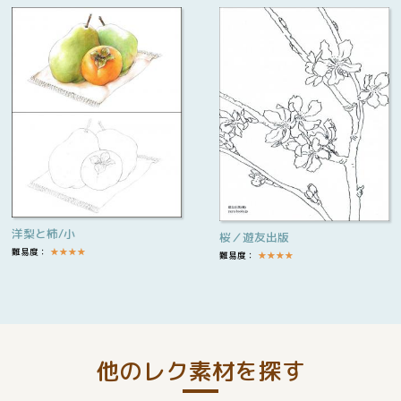
洋梨と柿/小
桜／遊友出版
難易度：
★
★
★
★
難易度：
★
★
★
★
他のレク素材を探す