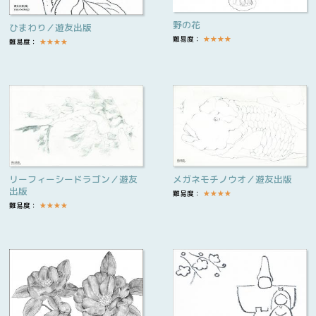
野の花
ひまわり／遊友出版
難易度：
★
★
★
★
難易度：
★
★
★
★
リーフィーシードラゴン／遊友
メガネモチノウオ／遊友出版
出版
難易度：
★
★
★
★
難易度：
★
★
★
★