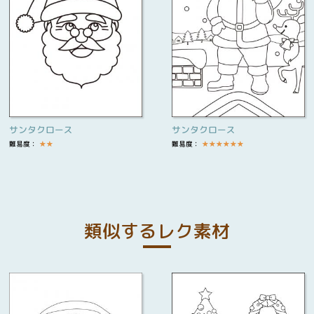
サンタクロース
サンタクロース
難易度：
★
★
難易度：
★
★
★
★
★
★
類似するレク素材