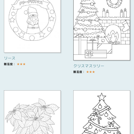
リース
難易度：
★
★
★
クリスマスツリー
難易度：
★
★
★