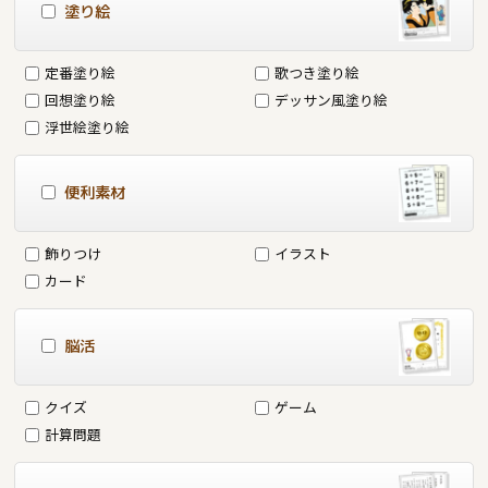
塗り絵
定番塗り絵
歌つき塗り絵
回想塗り絵
デッサン風塗り絵
浮世絵塗り絵
便利素材
飾りつけ
イラスト
カード
脳活
クイズ
ゲーム
計算問題