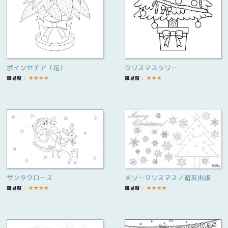
ポインセチア（花）
クリスマスツリー
難易度：
★
★
★
★
難易度：
★
★
★
サンタクロース
メリークリスマス／遊友出版
難易度：
★
★
★
★
難易度：
★
★
★
★