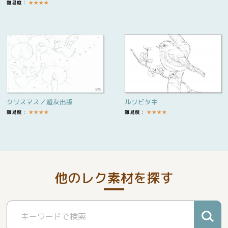
難易度：
★
★
★
★
クリスマス／遊友出版
ルリビタキ
難易度：
★
★
★
★
難易度：
★
★
★
★
他のレク素材を探す