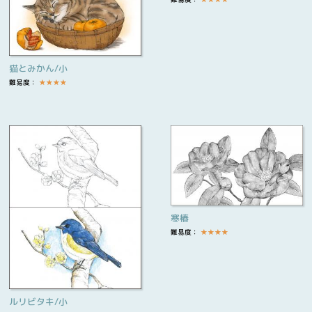
猫とみかん/小
難易度：
★
★
★
★
寒椿
難易度：
★
★
★
★
ルリビタキ/小