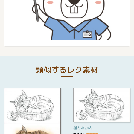
類似するレク素材
猫とみかん
難易度：
★
★
★
★