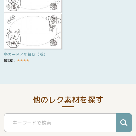
冬カード／年賀状（戌）
難易度：
★
★
★
★
他のレク素材を探す