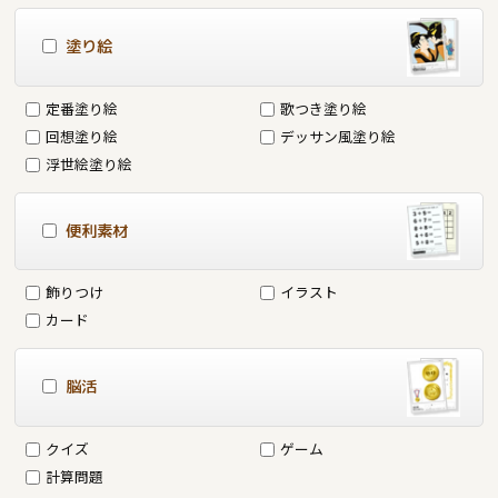
塗り絵
定番塗り絵
歌つき塗り絵
回想塗り絵
デッサン風塗り絵
浮世絵塗り絵
便利素材
飾りつけ
イラスト
カード
脳活
クイズ
ゲーム
計算問題