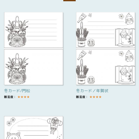
冬カード/門松
冬カード／年賀状
難易度：
★
★
★
★
難易度：
★
★
★
★