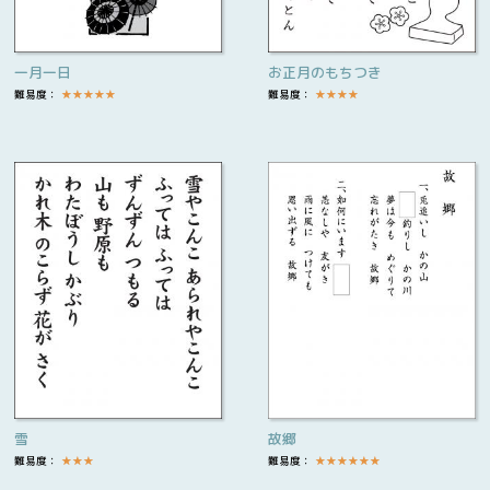
一月一日
お正月のもちつき
難易度：
★
★
★
★
★
難易度：
★
★
★
★
雪
故郷
難易度：
★
★
★
難易度：
★
★
★
★
★
★