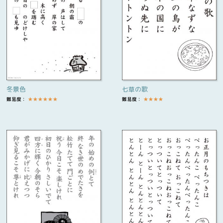
冬景色
七草の歌
難易度：
★
★
★
★
★
★
難易度：
★
★
★
★