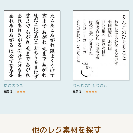
たこのうた
りんごのひとりごと
難易度：
★
★
★
難易度：
★
★
★
★
他のレク素材を探す