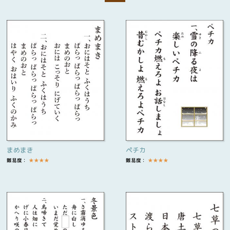
まめまき
ペチカ
難易度：
★
★
★
★
難易度：
★
★
★
★