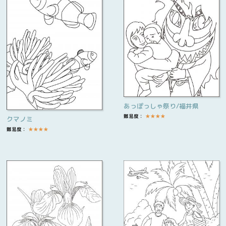
あっぽっしゃ祭り/福井県
難易度：
★
★
★
★
クマノミ
難易度：
★
★
★
★