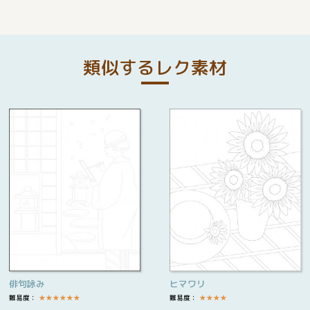
類似するレク素材
俳句詠み
ヒマワリ
難易度：
★
★
★
★
★
★
難易度：
★
★
★
★