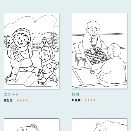
将棋
スケート
難易度：
★
★
★
★
難易度：
★
★
★
★