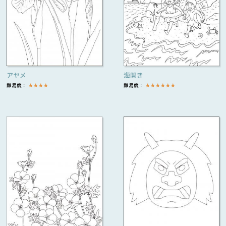
アヤメ
海開き
難易度：
★
★
★
★
難易度：
★
★
★
★
★
★