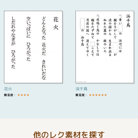
花火
浜千鳥
難易度：
★
★
★
★
難易度：
★
★
★
★
★
★
他のレク素材を探す