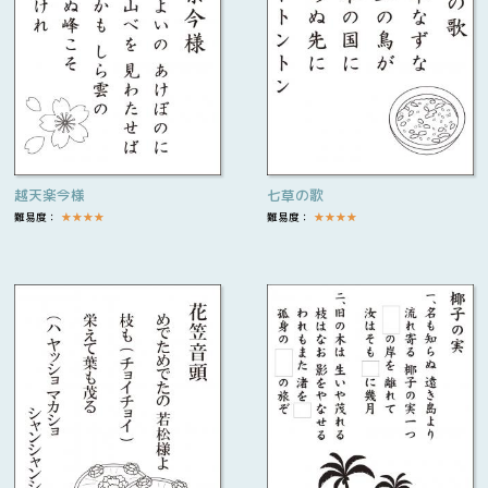
越天楽今様
七草の歌
難易度：
★
★
★
★
難易度：
★
★
★
★