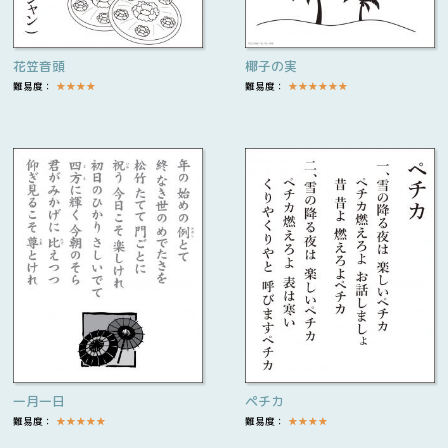
花笠音頭
椰子の実
難易度：
★
★
★
★
難易度：
★
★
★
★
★
★
一月一日
ペチカ
難易度：
★
★
★
★
★
難易度：
★
★
★
★