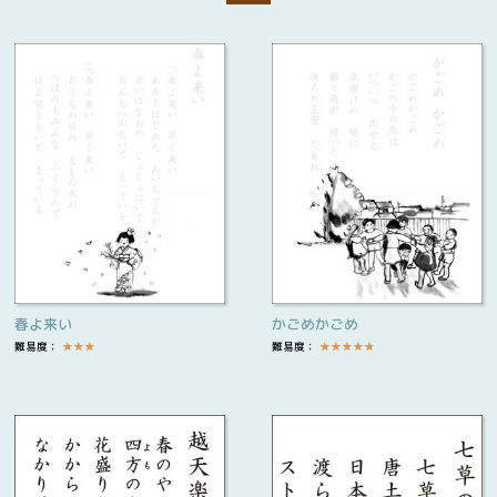
春よ来い
かごめかごめ
難易度：
★
★
★
難易度：
★
★
★
★
★