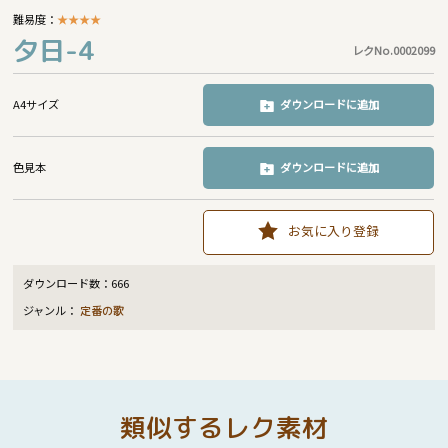
難易度：
★
★
★
★
夕日-4
レクNo.0002099
A4サイズ
ダウンロードに追加
色見本
ダウンロードに追加
お気に入り登録
ダウンロード数：
666
ジャンル：
定番の歌
類似するレク素材