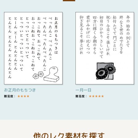
お正月のもちつき
一月一日
難易度：
★
★
★
★
難易度：
★
★
★
★
★
他のレク素材を探す