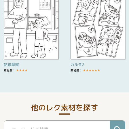
乾布摩擦
カルタ2
難易度：
★
★
★
★
難易度：
★
★
★
★
★
★
他のレク素材を探す