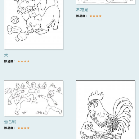
お花見
難易度：
★
★
★
★
犬
難易度：
★
★
★
★
雪合戦
難易度：
★
★
★
★