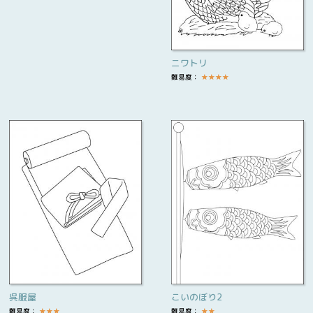
ニワトリ
難易度：
★
★
★
★
呉服屋
こいのぼり2
難易度：
★
★
★
難易度：
★
★