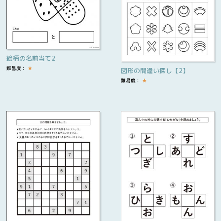
絵柄の名前当て2
難易度：
★
図形の間違い探し【2】
難易度：
★