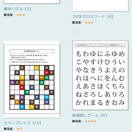
数字パズル【3】
難易度：
★
★
★
3文字クロスワード【8】
難易度：
★
★
★
単語探しゲーム【6】
難易度：
★
★
★
★
カラープレイス【14】
難易度：
★
★