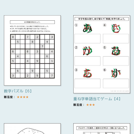
数字パズル【6】
難易度：
★
★
★
★
重ね字単語当てゲーム【4】
難易度：
★
★
★