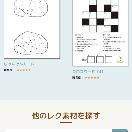
じゃんけんカード
難易度：
★
★
★
★
★
クロスワード【4】
難易度：
★
★
★
★
★
他のレク素材を探す