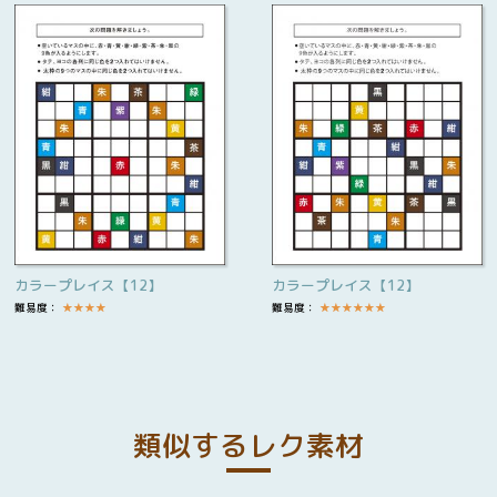
カラープレイス【12】
カラープレイス【12】
難易度：
★
★
★
★
難易度：
★
★
★
★
★
★
類似するレク素材