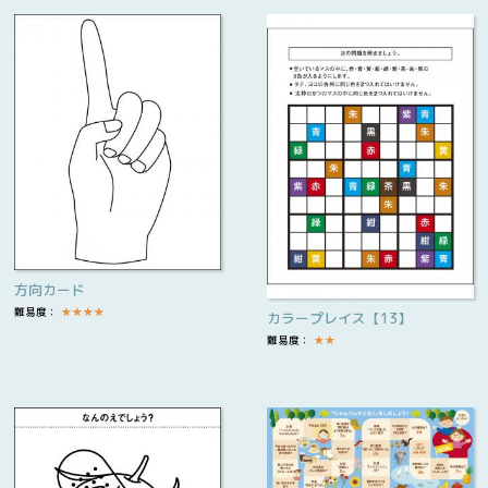
方向カード
難易度：
★
★
★
★
カラープレイス【13】
難易度：
★
★