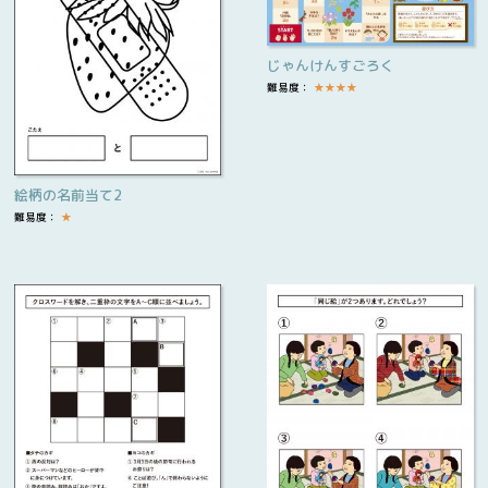
じゃんけんすごろく
難易度：
★
★
★
★
絵柄の名前当て2
難易度：
★