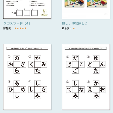
クロスワード【4】
難しい仲間探し2
難易度：
★
★
★
★
★
難易度：
★