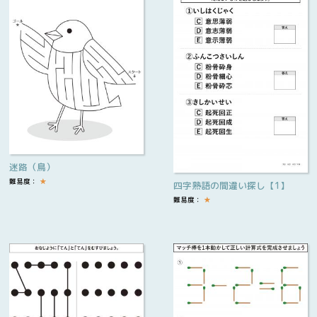
迷路（鳥）
難易度：
★
四字熟語の間違い探し【1】
難易度：
★