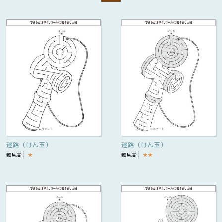
迷路（けん玉）
迷路（けん玉）
難易度：
★
難易度：
★
★