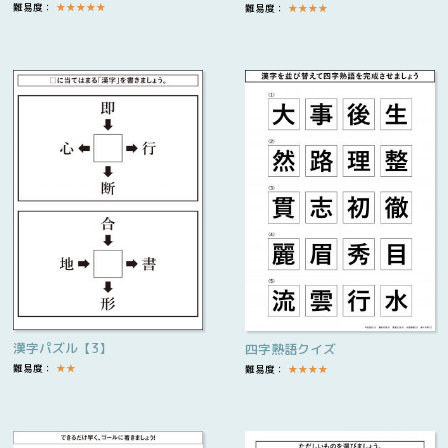
難易度：
★
★
★
★
★
難易度：
★
★
★
★
漢字パズル【3】
四字熟語クイズ
難易度：
★
★
難易度：
★
★
★
★