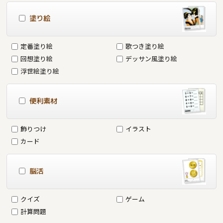
塗り絵
定番塗り絵
歌つき塗り絵
回想塗り絵
デッサン風塗り絵
浮世絵塗り絵
便利素材
飾りつけ
イラスト
カード
脳活
クイズ
ゲーム
計算問題