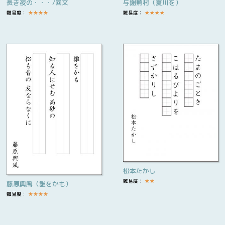
長き夜の・・・/回文
与謝蕪村（夏川を）
難易度：
★
★
★
★
難易度：
★
★
★
★
松本たかし
難易度：
★
★
藤原興風（誰をかも）
難易度：
★
★
★
★