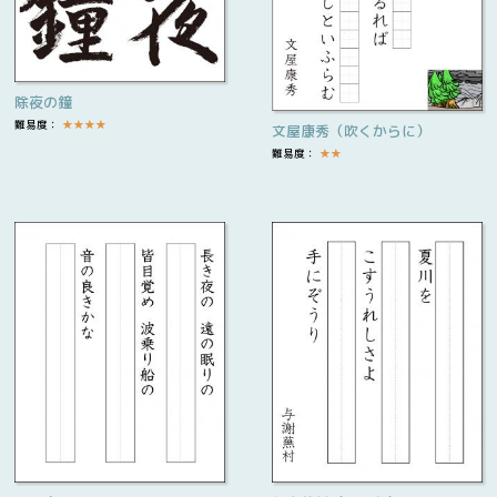
除夜の鐘
難易度：
★
★
★
★
文屋康秀（吹くからに）
難易度：
★
★