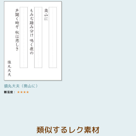
猿丸大夫（奥山に）
難易度：
★
★
★
★
類似するレク素材