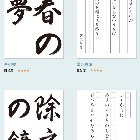
春の夢
宮沢賢治
難易度：
★
★
★
★
難易度：
★
★
★
★