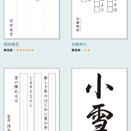
服部嵐雪
加藤楸邨
難易度：
★
★
★
★
★
★
難易度：
★
★