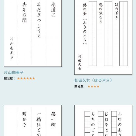
片山由美子
難易度：
★
★
★
★
★
★
杉田久女（ほろ苦き）
難易度：
★
★
★
★