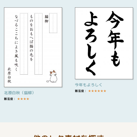
今年もよろしく
難易度：
★
★
★
★
★
★
北原白秋（猫柳）
難易度：
★
★
★
★