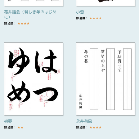
葛井諸会（新しき年のはじめ
小雪
に）
難易度：
★
★
★
★
難易度：
★
★
★
★
初夢
永井荷風
難易度：
★
★
難易度：
★
★
★
★