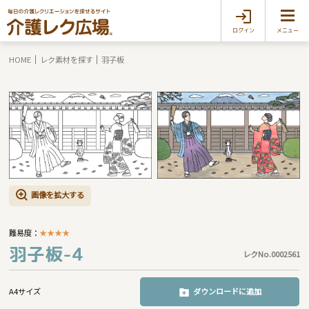
ログイン
メニュー
HOME
レク素材を探す
羽子板
画像を拡大する
難易度：
★
★
★
★
羽子板-4
レクNo.0002561
A4サイズ
ダウンロードに追加