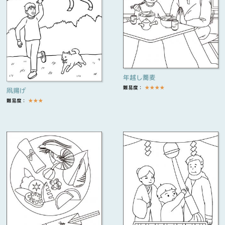
年越し蕎麦
難易度：
★
★
★
★
凧揚げ
難易度：
★
★
★