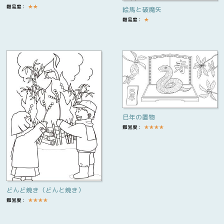
難易度：
★
★
絵馬と破魔矢
難易度：
★
巳年の置物
難易度：
★
★
★
★
どんど焼き（どんと焼き）
難易度：
★
★
★
★