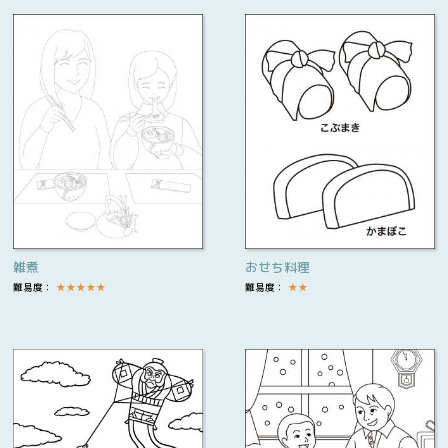
雑煮
おせち料理
難易度：
★
★
★
★
★
難易度：
★
★