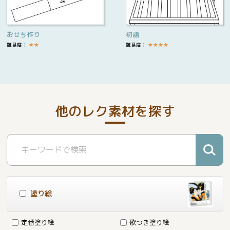
おせち作り
初詣
難易度：
★
★
難易度：
★
★
★
★
他のレク素材を探す
塗り絵
定番塗り絵
歌つき塗り絵