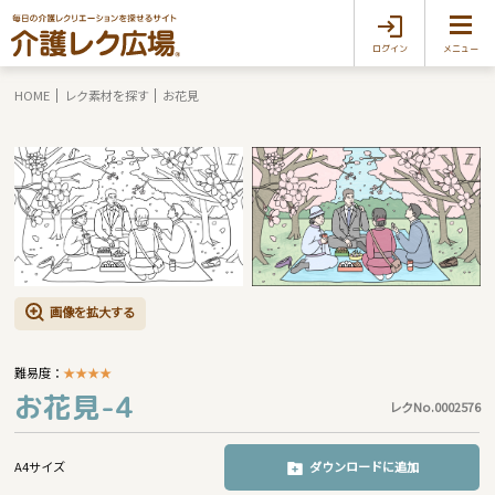
ログイン
メニュー
HOME
レク素材を探す
お花見
画像を拡大する
難易度：
★
★
★
★
お花見-4
レクNo.0002576
A4サイズ
ダウンロードに追加