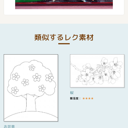
類似するレク素材
桜
難易度：
★
★
★
★
お花見