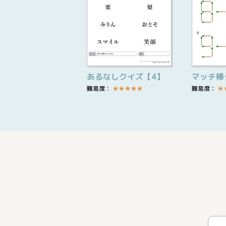
あるなしクイズ【4】
マッチ棒
難易度：
★
★
★
★
★
難易度：
★