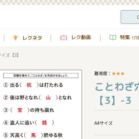
レク動画
特集
レクネタ
（介護
クイズ【3】
難易度：
★
★
★
ことわざ
【3】-3
A4サイズ