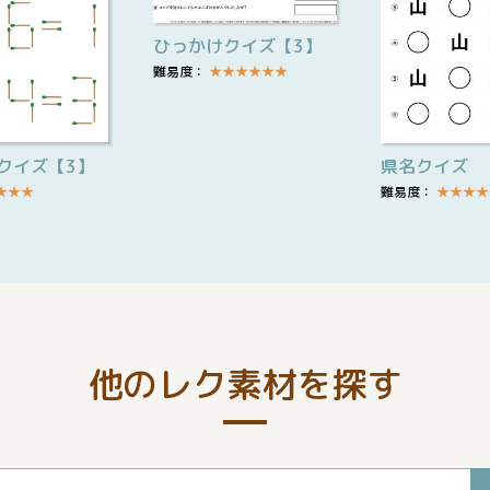
ひっかけクイズ【3】
難易度：
★
★
★
★
★
★
クイズ【3】
県名クイズ
★
★
★
難易度：
★
★
★
★
他のレク素材を探す