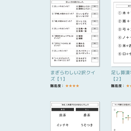
まぎらわしい2択クイ
足し算漢
ズ【1】
【2】
難易度：
★
★
★
★
難易度：
★