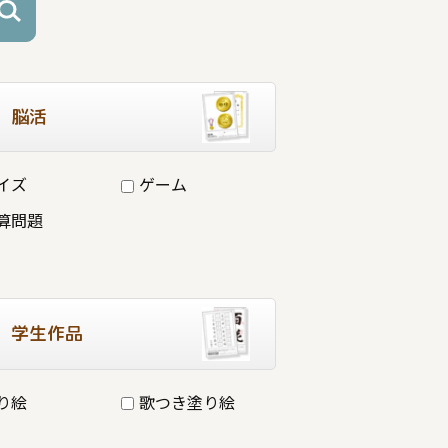
脳活
イズ
ゲーム
算問題
学生作品
り絵
歌つき塗り絵