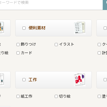
便利素材
絵
飾りつけ
イラスト
ク
塗り絵
カード
計
工作
詩
紙工作
切り絵
塗