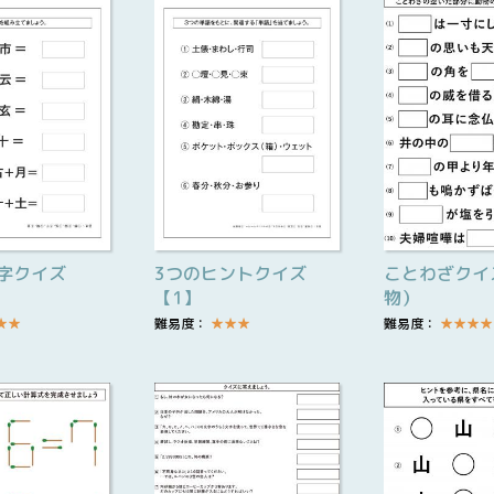
ことわざクイ
字クイズ
3つのヒントクイズ
物）
【1】
難易度：
★
★
★
★
★
★
難易度：
★
★
★