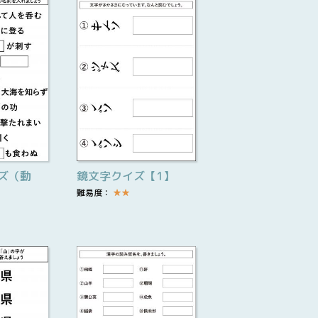
ズ（動
鏡文字クイズ【1】
難易度：
★
★