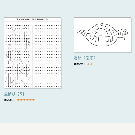
迷路（急須）
難易度：
★
★
点結び【3】
難易度：
★
★
★
★
★
★