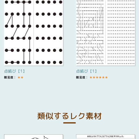
点結び【1】
点結び【1】
難易度：
★
★
難易度：
★
★
★
★
★
★
類似するレク素材