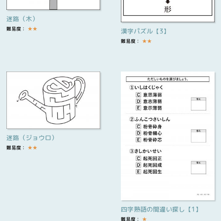
迷路（木）
難易度：
★
★
漢字パズル【3】
難易度：
★
★
迷路（ジョウロ）
難易度：
★
★
四字熟語の間違い探し【1】
難易度：
★