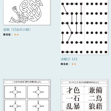
迷路（打出の小槌）
難易度：
★
★
点結び【4】
難易度：
★
★