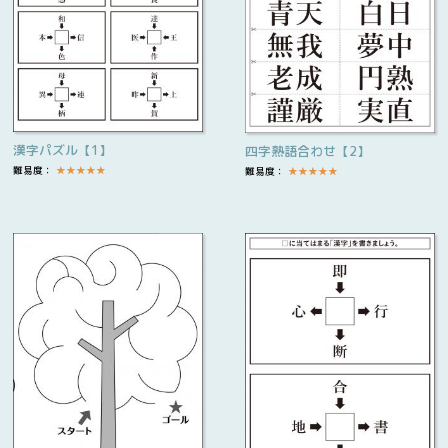
漢字パズル【1】
四字熟語合わせ【2】
難易度：
★
★
★
★
★
難易度：
★
★
★
★
★