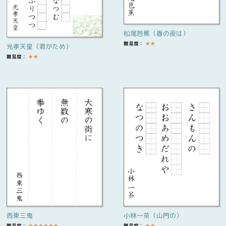
松尾芭蕉（春の夜は）
難易度：
★
★
光孝天皇（君がため）
難易度：
★
★
西東三鬼
小林一茶（山門の）
難易度：
★
★
★
★
★
★
難易度：
★
★