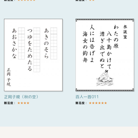
正岡子規（秋の空）
百人一首011
難易度：
★
★
★
★
難易度：
★
★
★
★
★
★