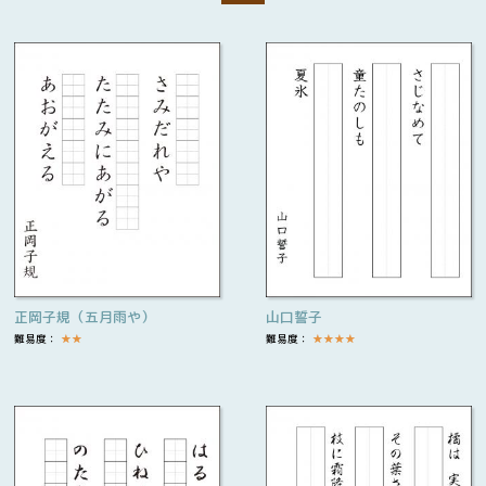
正岡子規（五月雨や）
山口誓子
難易度：
★
★
難易度：
★
★
★
★