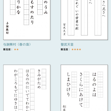
与謝蕪村（春の海）
聖武天皇
難易度：
★
★
難易度：
★
★
★
★