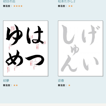
初日の出
松本たかし2
難易度：
★
★
★
★
難易度：
★
★
初夢
迎春
難易度：
★
★
難易度：
★