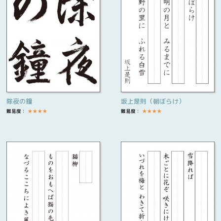
除夜の鐘
坂上是則（朝ぼらけ）
難易度：
★
★
★
★
難易度：
★
★
★
★