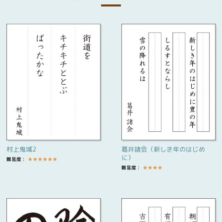
村上鬼城2
葛井諸会（新しき年のはじめ
に）
難易度：
★
★
★
★
★
★
難易度：
★
★
★
★