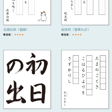
北原白秋（猫柳）
紀友則（雪降れば）
難易度：
★
★
★
★
難易度：
★
★
★
★