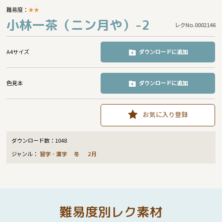
難易度：
★
★
小林一茶（ニン月や）-2
レクNo.0002146
A4サイズ
ダウンロードに追加
色見本
ダウンロードに追加
お気に入り登録
ダウンロード数：
1048
ジャンル：
習字・漢字
冬
2月
難易度別レク素材