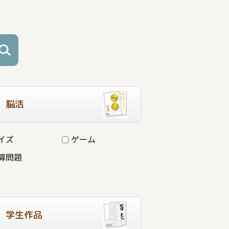
脳活
イズ
ゲーム
算問題
学生作品