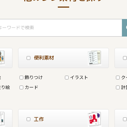
便利素材
絵
飾りつけ
イラスト
ク
塗り絵
カード
計
工作