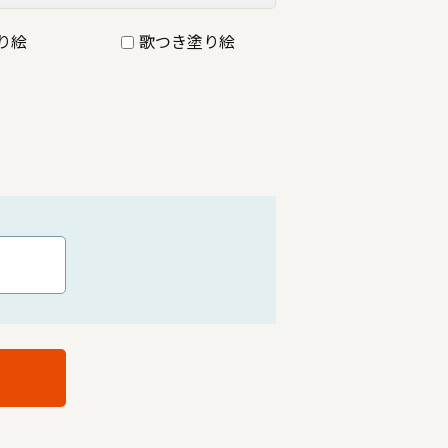
り絵
歌つき塗り絵