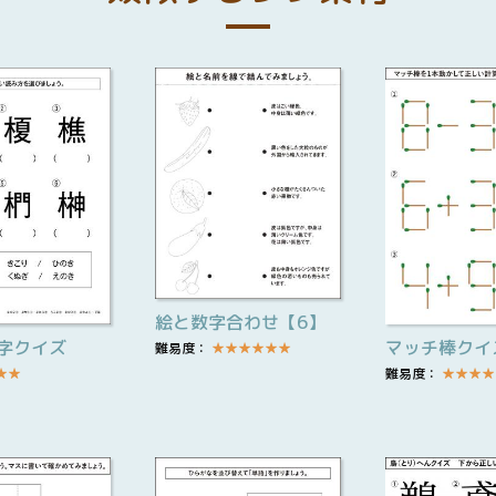
絵と数字合わせ【6】
字クイズ
マッチ棒クイ
難易度：
★
★
★
★
★
★
★
★
難易度：
★
★
★
★