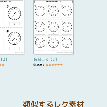
【2】
時刻当て【2】
★
★
難易度：
★
★
★
★
★
★
類似するレク素材