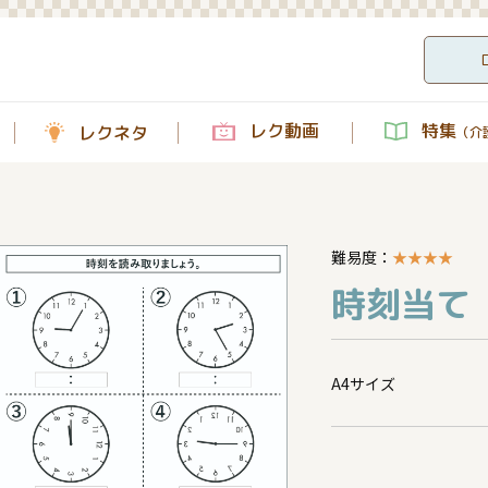
レク動画
特集
レクネタ
（介護
難易度：
★
★
★
★
時刻当て【
A4サイズ