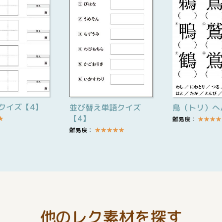
クイズ【4】
並び替え単語クイズ
鳥（トリ）へ
【4】
★
難易度：
★
★
★
★
難易度：
★
★
★
★
★
他のレク素材を探す