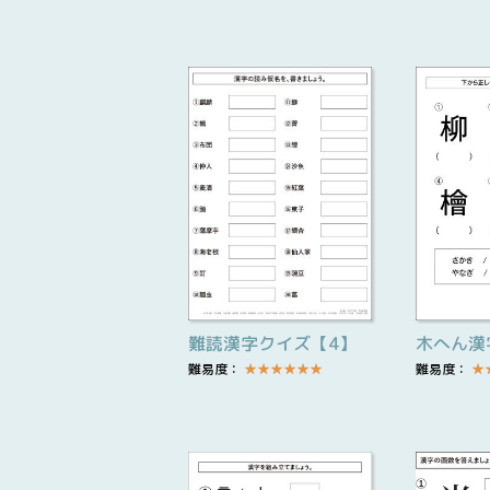
難読漢字クイズ【4】
木へん漢
難易度：
★
★
★
★
★
★
難易度：
★