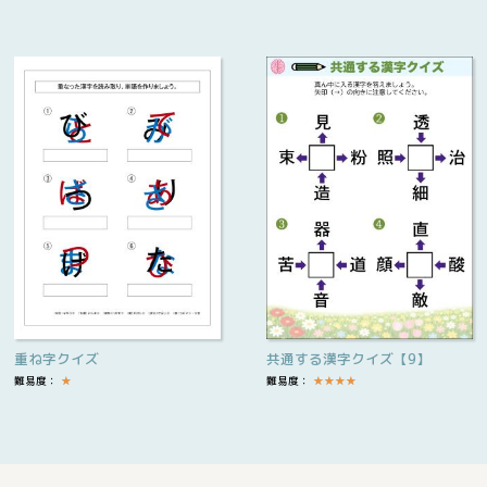
重ね字クイズ
共通する漢字クイズ【9】
難易度：
★
難易度：
★
★
★
★