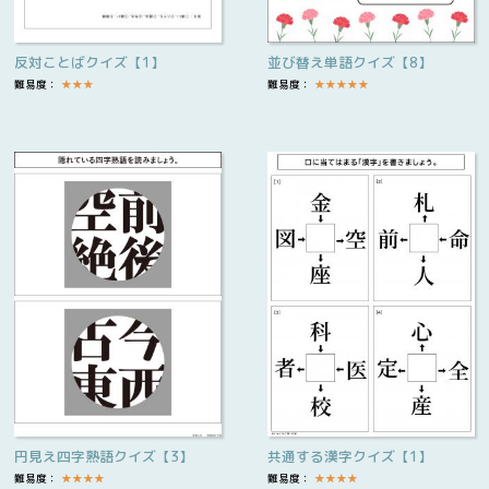
反対ことばクイズ【1】
並び替え単語クイズ【8】
難易度：
★
★
★
難易度：
★
★
★
★
★
円見え四字熟語クイズ【3】
共通する漢字クイズ【1】
難易度：
★
★
★
★
難易度：
★
★
★
★