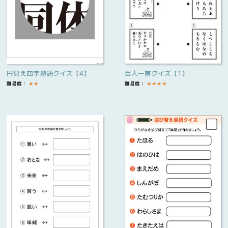
円見え四字熟語クイズ【4】
百人一首クイズ【1】
難易度：
★
★
難易度：
★
★
★
★