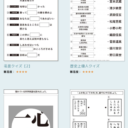
名言クイズ【2】
歴史上偉人クイズ
難易度：
★
★
★
★
難易度：
★
★
★
★