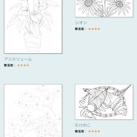
シオン
難易度：
★
★
★
★
アンスリューム
難易度：
★
★
★
★
たけのこ
難易度：
★
★
★
★