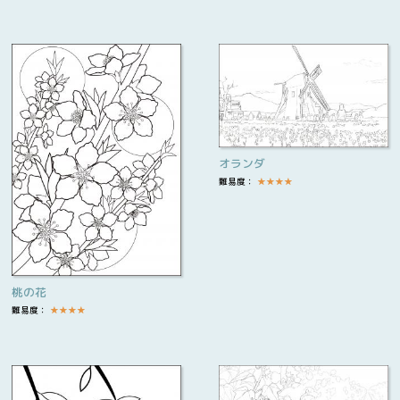
オランダ
難易度：
★
★
★
★
桃の花
難易度：
★
★
★
★