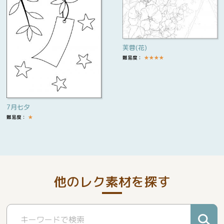
芙蓉(花)
難易度：
★
★
★
★
7月七夕
難易度：
★
他のレク素材を探す