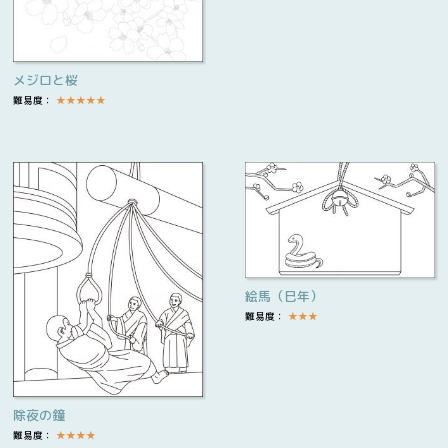
メジロと桜
難易度：
★
★
★
★
★
絵馬（巳年）
難易度：
★
★
★
除夜の鐘
難易度：
★
★
★
★