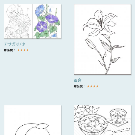
アサガオ/小
難易度：
★
★
★
★
百合
難易度：
★
★
★
★