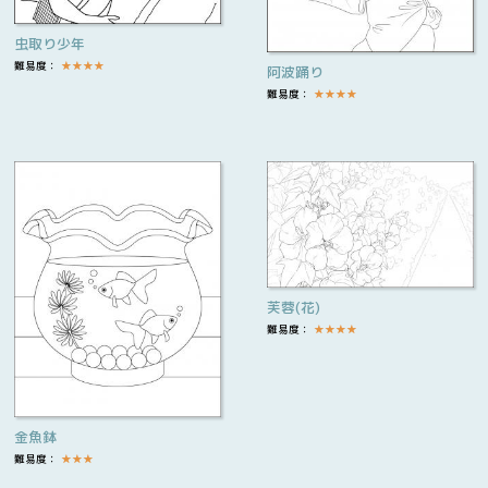
虫取り少年
難易度：
★
★
★
★
阿波踊り
難易度：
★
★
★
★
芙蓉(花)
難易度：
★
★
★
★
金魚鉢
難易度：
★
★
★