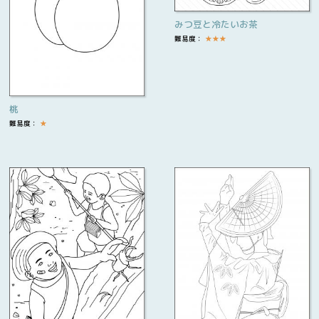
みつ豆と冷たいお茶
難易度：
★
★
★
桃
難易度：
★