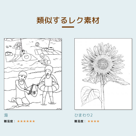
類似するレク素材
海
ひまわり2
難易度：
★
★
★
★
★
★
難易度：
★
★
★
★