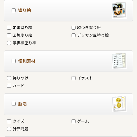
塗り絵
定番塗り絵
歌つき塗り絵
回想塗り絵
デッサン風塗り絵
浮世絵塗り絵
便利素材
飾りつけ
イラスト
カード
脳活
クイズ
ゲーム
計算問題