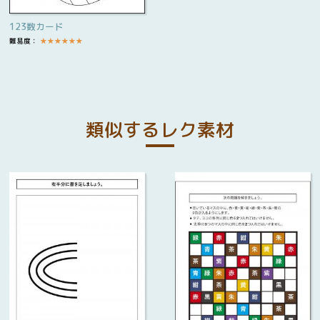
123数カード
難易度：
★
★
★
★
★
★
類似するレク素材