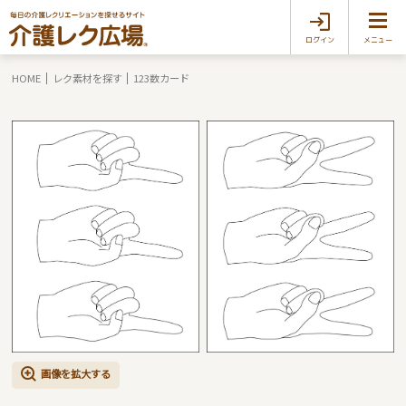
ログイン
メニュー
HOME
レク素材を探す
123数カード
画像を拡大する