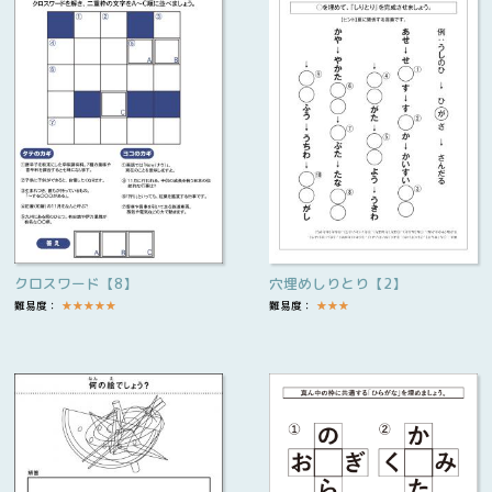
クロスワード【8】
穴埋めしりとり【2】
難易度：
★
★
★
★
★
難易度：
★
★
★