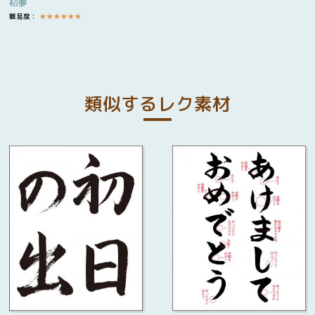
初夢
難易度：
★
★
★
★
★
★
類似するレク素材