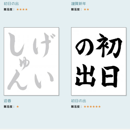
初日の出
謹賀新年
難易度：
★
★
★
★
難易度：
★
★
迎春
初日の出
難易度：
★
難易度：
★
★
★
★
★
★