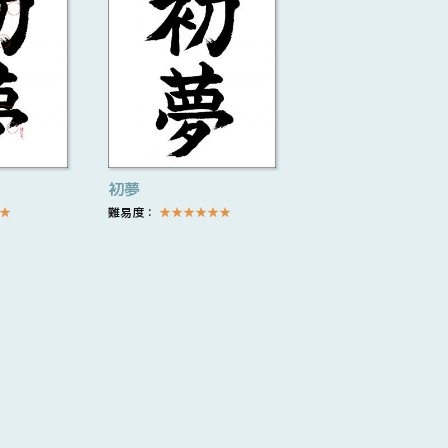
初夢
★
難易度：
★
★
★
★
★
★