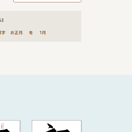
53
漢字
お正月
冬
1月