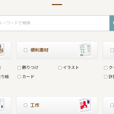
便利素材
絵
飾りつけ
イラスト
ク
塗り絵
カード
計
工作