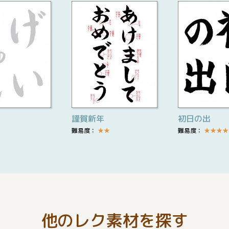
謹賀新年
初日の出
難易度：
★
★
難易度：
★
★
★
★
他のレク素材を探す