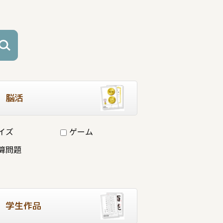
脳活
イズ
ゲーム
算問題
学生作品