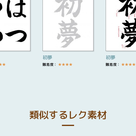
初夢
初夢
★
★
難易度：
★
★
★
★
難易度：
★
★
★
★
類似するレク素材