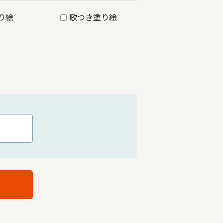
り絵
歌つき塗り絵