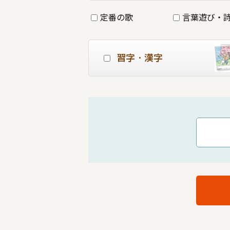
定番の歌
言葉遊び・
習字・漢字