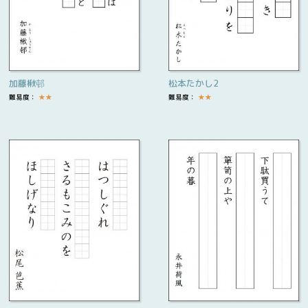
加藤楸邨
松本たかし2
難易度：
★
★
難易度：
★
★