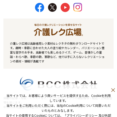
介護レク広場は高齢者用レク素材&レクネタの無料ダウンロードサイトで
す。歳時・季節に合わせた大人の塗り絵やカレンダー、バリエーション豊
富な習字のお手本、高齢者でも楽しめるクイズ、ゲーム、昔懐かしの童
謡・わらべ歌、季節の歌、軍歌など、他では手に入らないレクリエーショ
ンの素材・情報が満載です
当サイトでは、お客様により良いサービスを提供するため、Cookieを利用
掲載の記事・写真・イラストなど、すべてのコンテンツの無断複写・転記・公衆送信
しています。
等を禁じます。
当サイトをご利用いただく際には、当社のCookie利用について同意いただ
© BCC株式会社. All Rights Reserved.
いたものとみなします。
当サイトの使用するCookieについては、「
プライバシーポリシー 及び外部