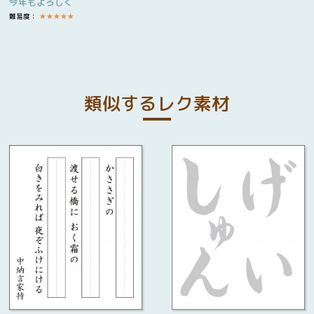
今年もよろしく
難易度：
★
★
★
★
★
類似するレク素材