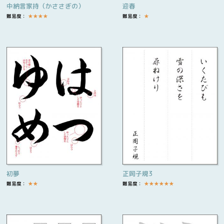
中納言家持（かささぎの）
迎春
難易度：
★
★
★
★
難易度：
★
初夢
正岡子規3
難易度：
★
★
難易度：
★
★
★
★
★
★