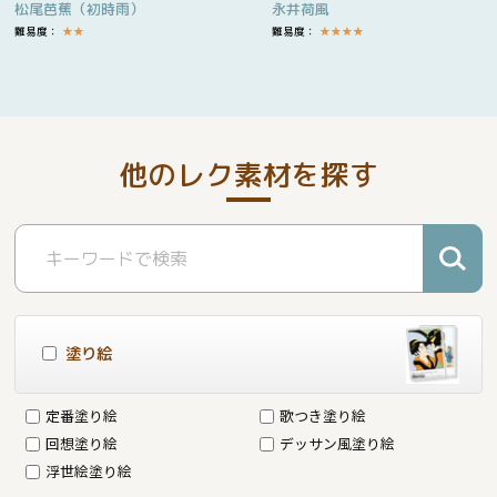
松尾芭蕉（初時雨）
永井荷風
難易度：
★
★
難易度：
★
★
★
★
他のレク素材を探す
塗り絵
定番塗り絵
歌つき塗り絵
回想塗り絵
デッサン風塗り絵
浮世絵塗り絵