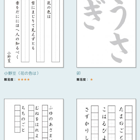
小野篁（花の色は）
卯
難易度：
★
★
★
★
難易度：
★