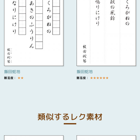
飯田蛇笏
飯田蛇笏
難易度：
★
★
難易度：
★
★
★
★
★
★
類似するレク素材