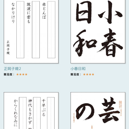
正岡子規2
小春日和
難易度：
★
★
★
★
難易度：
★
★
★
★