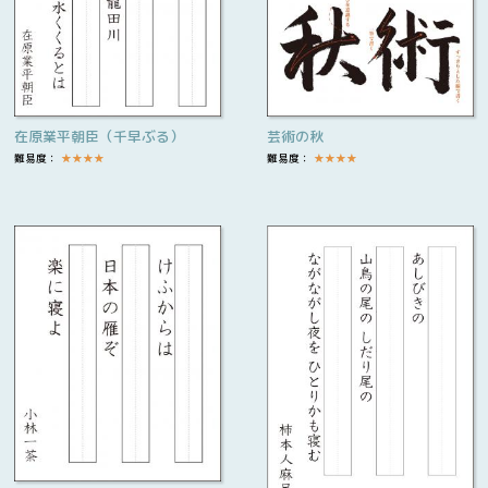
在原業平朝臣（千早ぶる）
芸術の秋
難易度：
★
★
★
★
難易度：
★
★
★
★