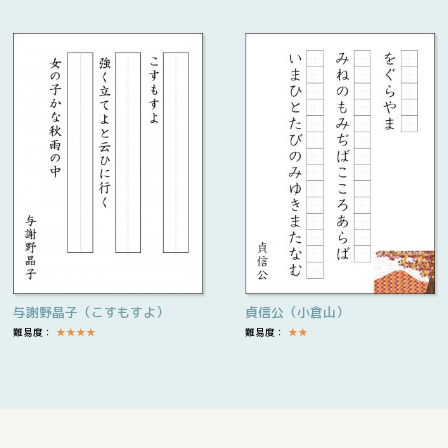
与謝野晶子（こすもすよ）
貞信公（小倉山）
難易度：
★
★
★
★
難易度：
★
★