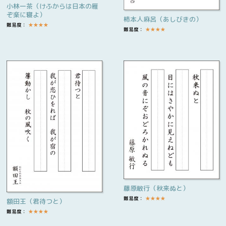
小林一茶（けふからは日本の雁
ぞ楽に寝よ）
柿本人麻呂（あしびきの）
難易度：
★
★
★
★
難易度：
★
★
★
★
藤原敏行（秋来ぬと）
難易度：
★
★
★
★
額田王（君待つと）
難易度：
★
★
★
★