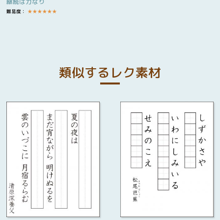
継続は力なり
難易度：
★
★
★
★
★
★
類似するレク素材