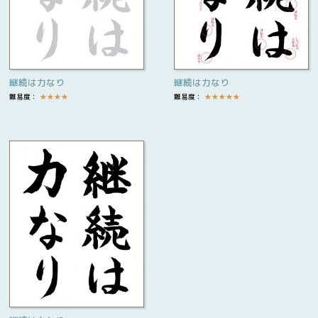
継続は力なり
継続は力なり
難易度：
★
★
★
★
難易度：
★
★
★
★
★