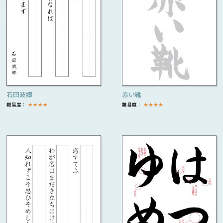
石田波郷
赤い靴
難易度：
★
★
★
★
難易度：
★
★
★
★