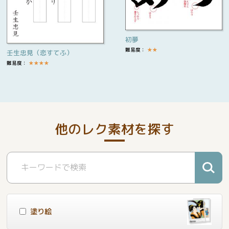
初夢
難易度：
★
★
壬生忠見（恋すてふ）
難易度：
★
★
★
★
他のレク素材を探す
塗り絵