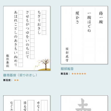
服部嵐雪
難易度：
★
★
★
★
★
★
藤原基俊（契りおきし）
難易度：
★
★