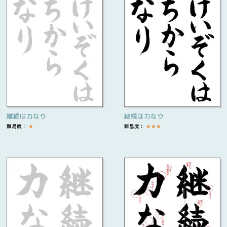
継続は力なり
継続は力なり
難易度：
★
難易度：
★
★
★