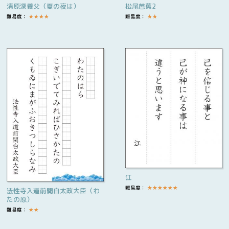
清原深養父（夏の夜は）
松尾芭蕉2
難易度：
★
★
★
★
難易度：
★
★
江
難易度：
★
★
★
★
★
★
法性寺入道前関白太政大臣（わ
たの原）
難易度：
★
★