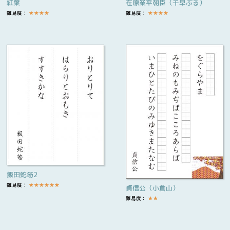
紅葉
在原業平朝臣（千早ぶる）
難易度：
★
★
★
★
難易度：
★
★
★
★
飯田蛇笏2
難易度：
★
★
★
★
★
★
貞信公（小倉山）
難易度：
★
★