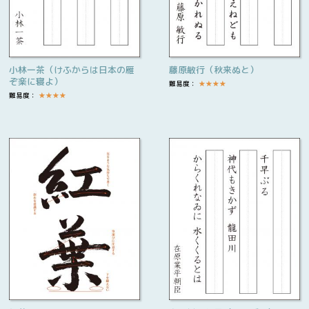
小林一茶（けふからは日本の雁
藤原敏行（秋来ぬと）
ぞ楽に寝よ）
難易度：
★
★
★
★
難易度：
★
★
★
★