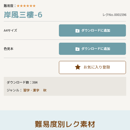
難易度：
★
★
★
★
★
★
岸風三樓-6
レクNo.0001596
A4サイズ
ダウンロードに追加
色見本
ダウンロードに追加
お気に入り登録
ダウンロード数：
384
ジャンル：
習字・漢字
秋
難易度別レク素材