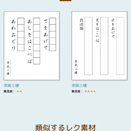
岸風三樓
岸風三樓
難易度：
★
★
難易度：
★
★
★
★
類似するレク素材