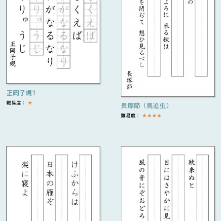
正岡子規1
難易度：
★
長塚節（馬追虫）
難易度：
★
★
★
★