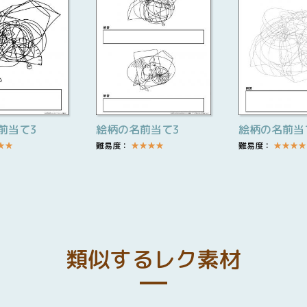
前当て3
絵柄の名前当て3
絵柄の名前当
★
★
難易度：
★
★
★
★
難易度：
★
★
★
★
類似するレク素材