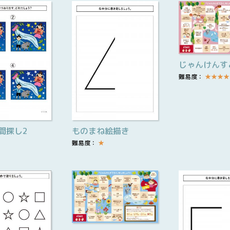
じゃんけんす
難易度：
★
★
★
★
間探し2
ものまね絵描き
難易度：
★