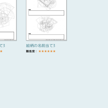
て3
絵柄の名前当て3
★
難易度：
★
★
★
★
★
★