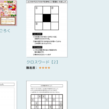
ごろく
クロスワード【2】
難易度：
★
★
★
★