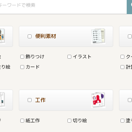
便利素材
絵
飾りつけ
イラスト
ク
塗り絵
カード
計
工作
詩
紙工作
切り絵
塗