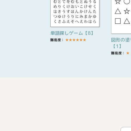
単語探しゲーム【8】
図形の塗
難易度：
★
★
★
★
★
★
【1】
難易度：
★