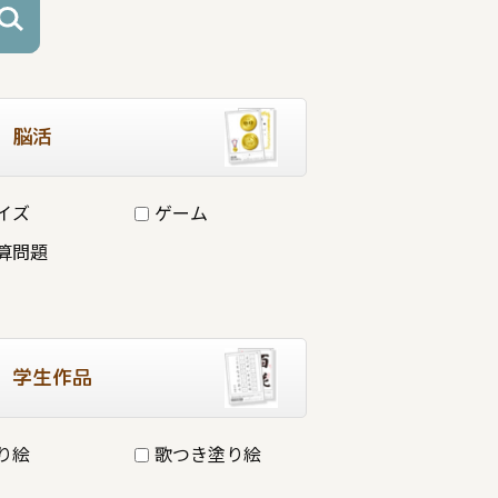
脳活
イズ
ゲーム
算問題
学生作品
り絵
歌つき塗り絵