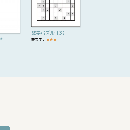
数字パズル【3】
き
難易度：
★
★
★