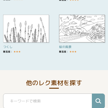
つくし
桜の風景
難易度：
★
★
★
難易度：
★
★
★
他のレク素材を探す