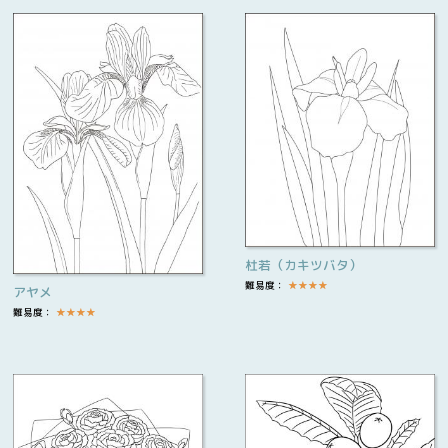
杜若（カキツバタ）
難易度：
★
★
★
★
アヤメ
難易度：
★
★
★
★