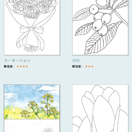
カーネーション
びわ
難易度：
★
★
★
★
難易度：
★
★
★