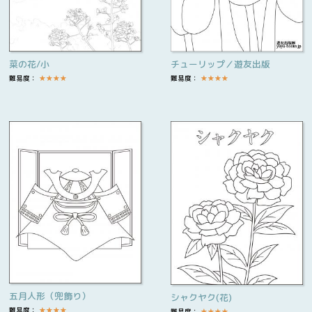
菜の花/小
チューリップ／遊友出版
難易度：
★
★
★
★
難易度：
★
★
★
★
五月人形（兜飾り）
シャクヤク(花)
難易度：
★
★
★
★
難易度：
★
★
★
★