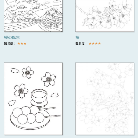
桜の風景
桜
難易度：
★
★
★
難易度：
★
★
★
★