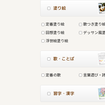
塗り絵
定番塗り絵
歌つき塗り
回想塗り絵
デッサン風
浮世絵塗り絵
歌・ことば
定番の歌
言葉遊び・
習字・漢字