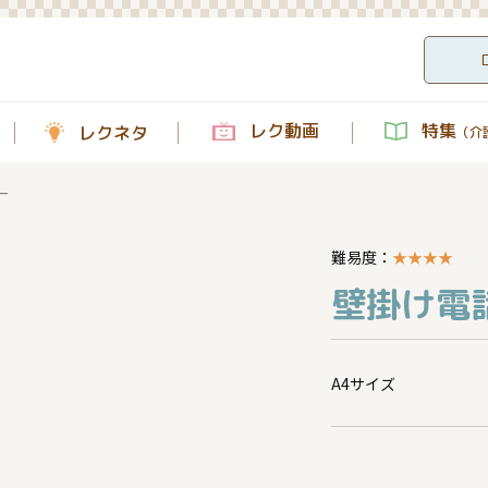
レク動画
特集
レクネタ
（介護
ー
難易度：
★
★
★
★
壁掛け電話
A4サイズ