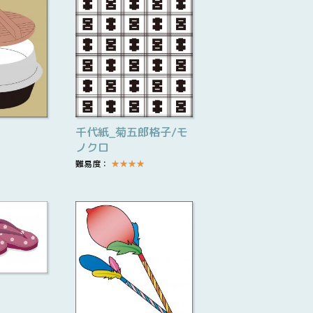
千代紙_菊五郎格子/モ
ノクロ
難易度：
★
★
★
★