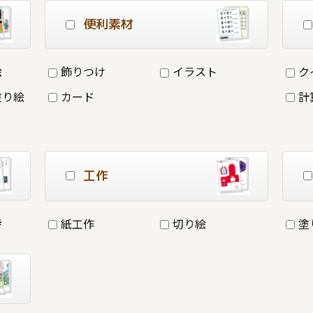
便利素材
絵
飾りつけ
イラスト
ク
塗り絵
カード
計
工作
詩
紙工作
切り絵
塗