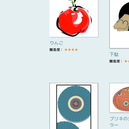
りんご
難易度：
★
★
★
★
下駄
難易度：
★
ブリキの
ラー