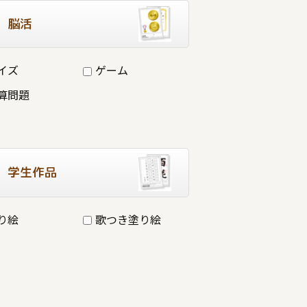
脳活
イズ
ゲーム
算問題
学生作品
り絵
歌つき塗り絵