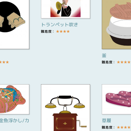
トランペット吹き
難易度：
★
★
★
★
釜
★
★
★
難易度：
★
★
★
★
金魚浮かし/カ
草履
難易度：
★
★
★
★