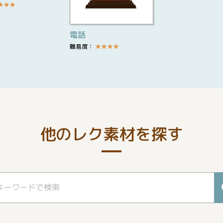
★
★
★
電話
難易度：
★
★
★
★
他のレク素材を探す