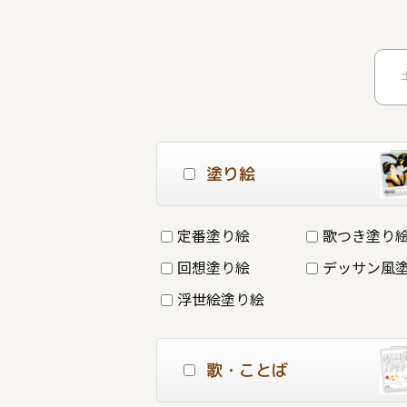
塗り絵
定番塗り絵
歌つき塗り
回想塗り絵
デッサン風
浮世絵塗り絵
歌・ことば