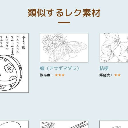
類似するレク素材
蝶（アサギマダラ）
桔梗
難易度：
★
★
★
難易度：
★
★