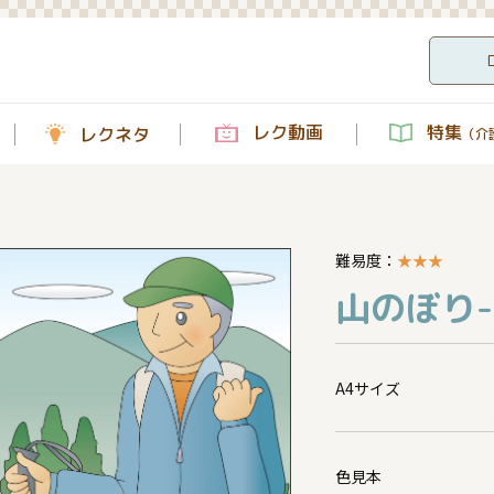
レク動画
特集
レクネタ
（介護
難易度：
★
★
★
山のぼり-
A4サイズ
色見本