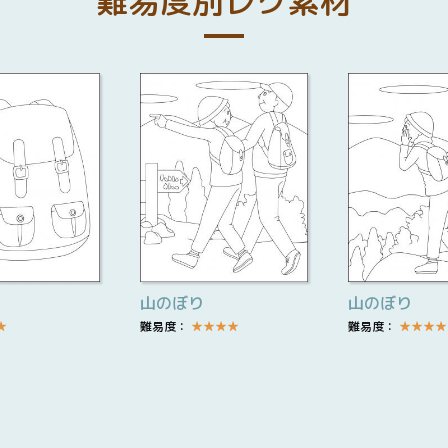
難易度別レク素材
山のぼり
山のぼり
★
難易度：
★
★
★
★
難易度：
★
★
★
★