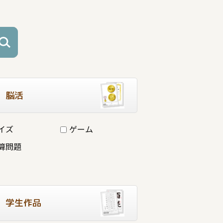
脳活
イズ
ゲーム
算問題
学生作品