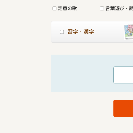
定番の歌
言葉遊び・
習字・漢字