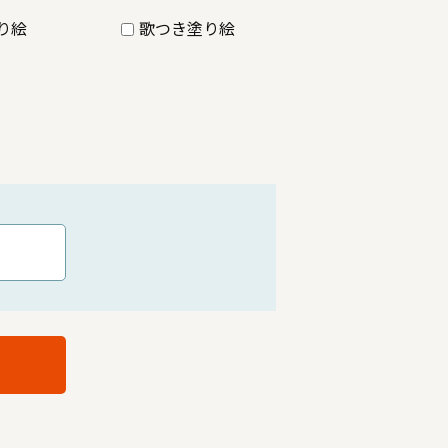
り絵
歌つき塗り絵