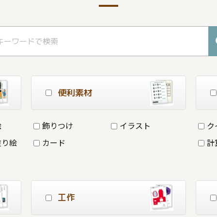
便利素材
絵
飾りつけ
イラスト
ク
塗り絵
カード
計
工作