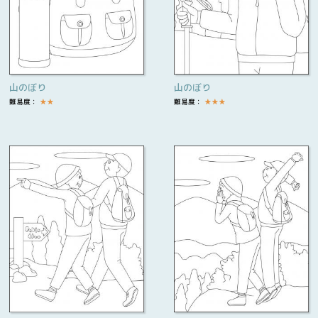
山のぼり
山のぼり
難易度：
★
★
難易度：
★
★
★