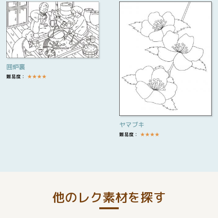
囲炉裏
難易度：
★
★
★
★
ヤマブキ
難易度：
★
★
★
★
他のレク素材を探す