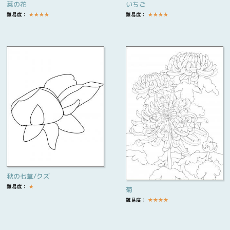
菜の花
いちご
難易度：
★
★
★
★
難易度：
★
★
★
★
秋の七草/クズ
難易度：
★
菊
難易度：
★
★
★
★