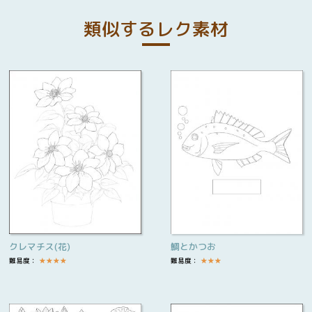
類似するレク素材
クレマチス(花)
鯛とかつお
難易度：
★
★
★
★
難易度：
★
★
★