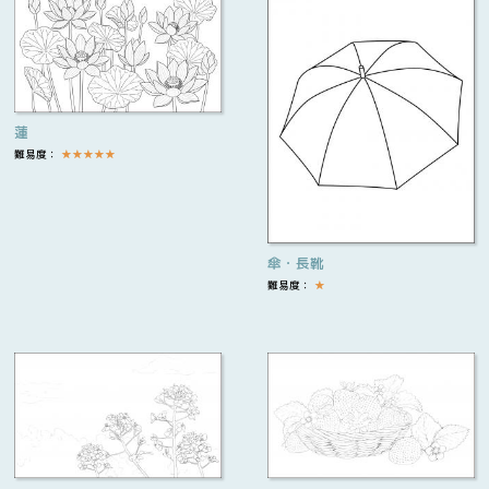
蓮
難易度：
★
★
★
★
★
傘・長靴
難易度：
★