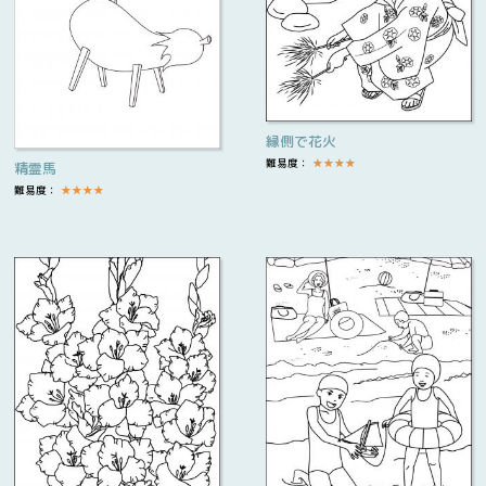
縁側で花火
難易度：
★
★
★
★
精霊馬
難易度：
★
★
★
★