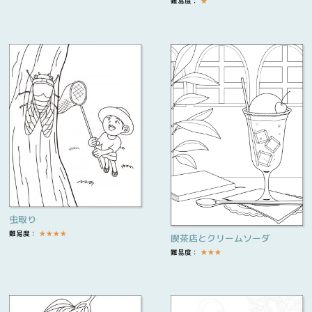
難易度：
★
虫取り
難易度：
★
★
★
★
喫茶店とクリームソーダ
難易度：
★
★
★