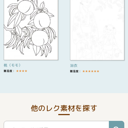
桃（モモ）
浴衣
難易度：
★
★
★
★
難易度：
★
★
★
★
★
★
他のレク素材を探す