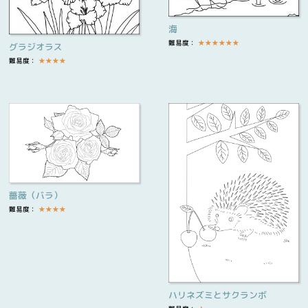
海
難易度：
★
★
★
★
★
★
グラジオラス
難易度：
★
★
★
★
薔薇（バラ）
難易度：
★
★
★
★
ハリネズミとサクランボ