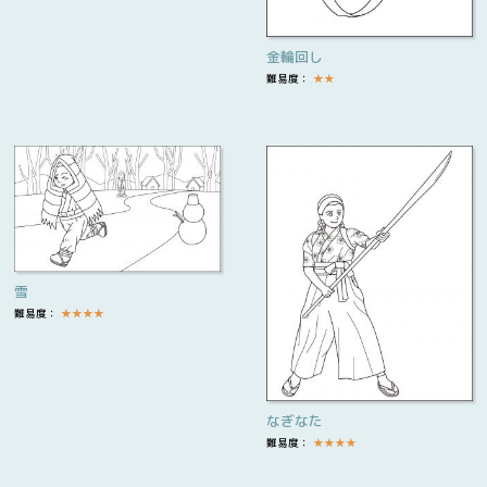
金輪回し
難易度：
★
★
雪
難易度：
★
★
★
★
なぎなた
難易度：
★
★
★
★