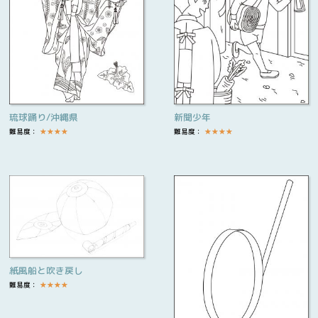
琉球踊り/沖縄県
新聞少年
難易度：
★
★
★
★
難易度：
★
★
★
★
紙風船と吹き戻し
難易度：
★
★
★
★