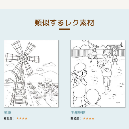
類似するレク素材
風車
少年野球
難易度：
★
★
★
★
難易度：
★
★
★
★