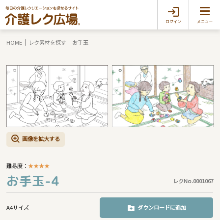
ログイン
メニュー
HOME
レク素材を探す
お手玉
画像を拡大する
難易度：
★
★
★
★
お手玉-4
レクNo.0001067
A4サイズ
ダウンロードに追加