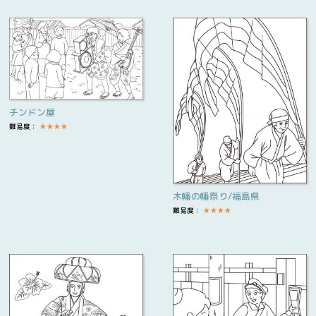
チンドン屋
難易度：
★
★
★
★
木幡の幡祭り/福島県
難易度：
★
★
★
★