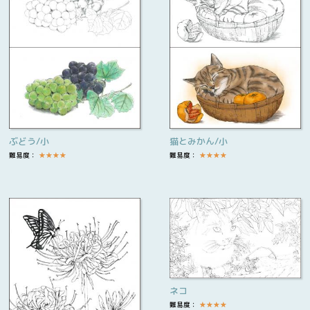
ぶどう/小
猫とみかん/小
難易度：
★
★
★
★
難易度：
★
★
★
★
ネコ
難易度：
★
★
★
★