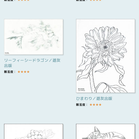
リーフィーシードラゴン／遊友
出版
難易度：
★
★
★
★
ひまわり／遊友出版
難易度：
★
★
★
★