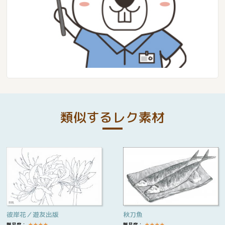
類似するレク素材
彼岸花／遊友出版
秋刀魚
難易度：
★
★
★
★
難易度：
★
★
★
★