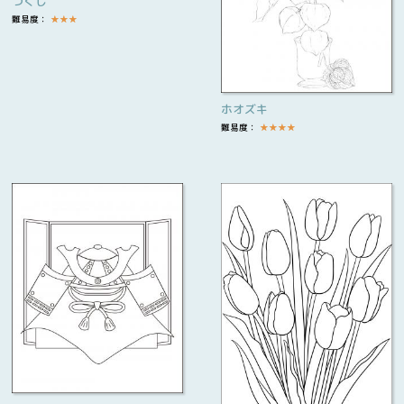
つくし
難易度：
★
★
★
ホオズキ
難易度：
★
★
★
★