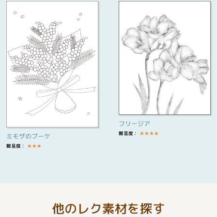
フリージア
難易度：
★
★
★
★
ミモザのブーケ
難易度：
★
★
★
他のレク素材を探す