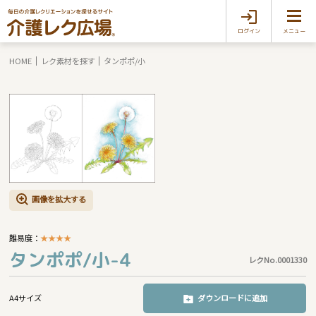
ログイン
メニュー
HOME
レク素材を探す
タンポポ/小
画像を拡大する
難易度：
★
★
★
★
タンポポ/小-4
レクNo.0001330
A4サイズ
ダウンロードに追加