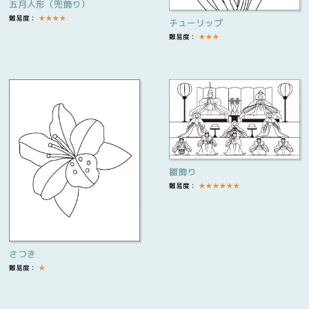
五月人形（兜飾り）
難易度：
★
★
★
★
チューリップ
難易度：
★
★
★
雛飾り
難易度：
★
★
★
★
★
★
さつき
難易度：
★