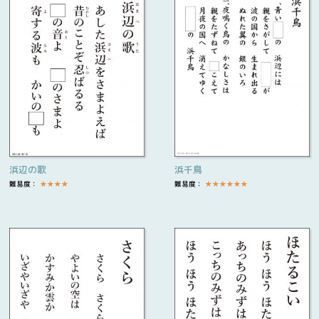
浜辺の歌
浜千鳥
難易度：
★
★
★
★
難易度：
★
★
★
★
★
★