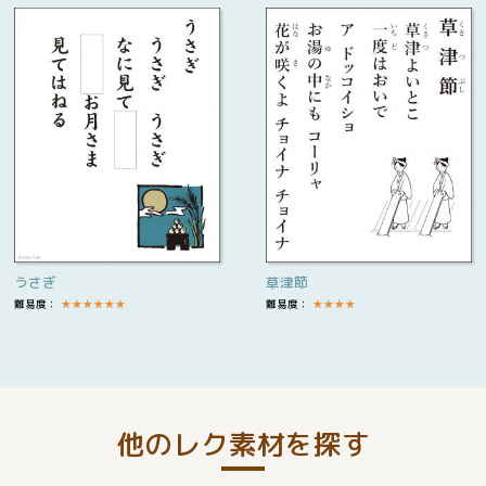
うさぎ
草津節
難易度：
★
★
★
★
★
★
難易度：
★
★
★
★
他のレク素材を探す