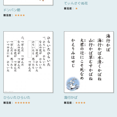
てぃんさぐぬ花
難易度：
★
ドンパン節
難易度：
★
★
★
★
ひらいたひらいた
海行かば
難易度：
★
★
★
★
★
★
難易度：
★
★
★
★