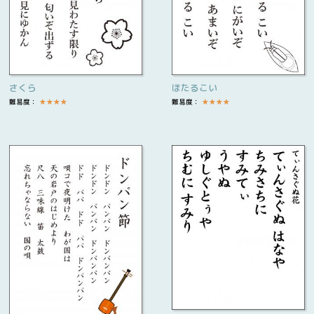
さくら
ほたるこい
難易度：
★
★
★
★
難易度：
★
★
★
★