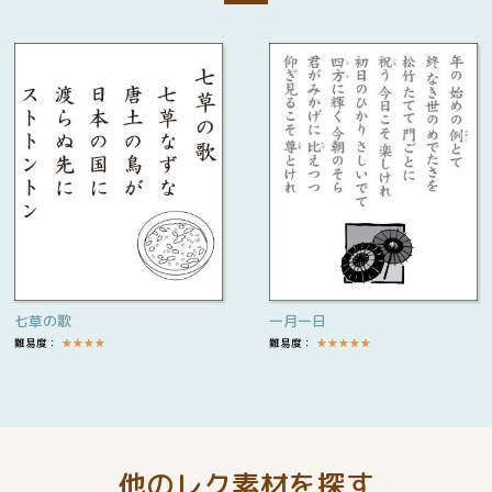
七草の歌
一月一日
難易度：
★
★
★
★
難易度：
★
★
★
★
★
他のレク素材を探す