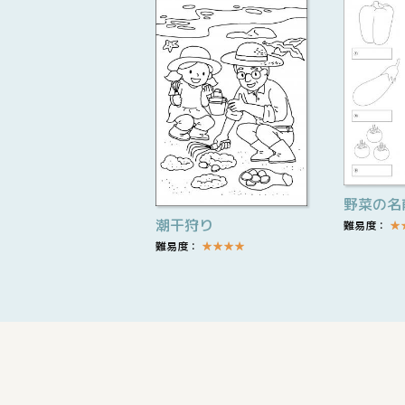
野菜の名
潮干狩り
難易度：
★
難易度：
★
★
★
★