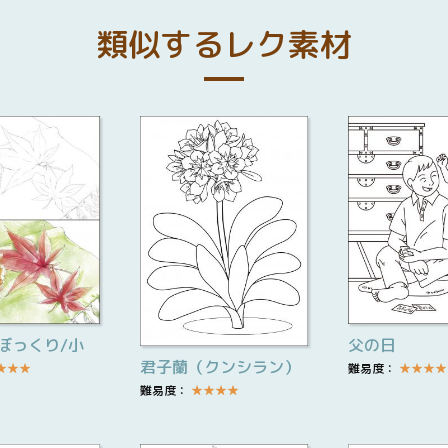
類似するレク素材
ぼっくり/小
父の日
君子蘭（クンシラン）
★
★
★
難易度：
★
★
★
★
難易度：
★
★
★
★