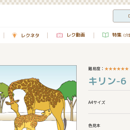
レク動画
特集
レクネタ
（介護
難易度：
★
★
★
★
★
★
キリン-6
A4サイズ
色見本