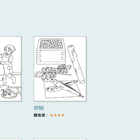
柊鰯
難易度：
★
★
★
★