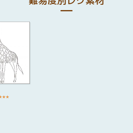
難易度別レク素材
★
★
★