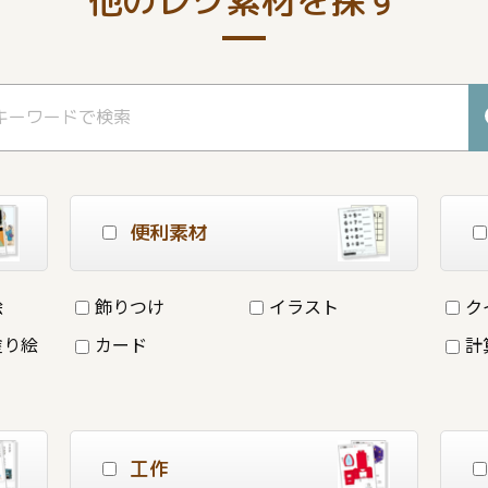
便利素材
絵
飾りつけ
イラスト
ク
塗り絵
カード
計
工作