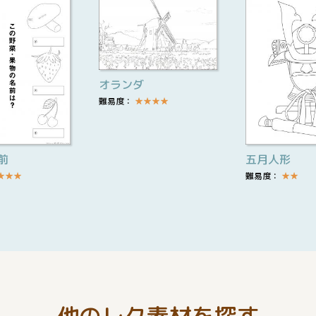
オランダ
難易度：
★
★
★
★
前
五月人形
★
★
★
難易度：
★
★
他のレク素材を探す