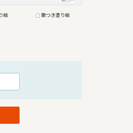
り絵
歌つき塗り絵